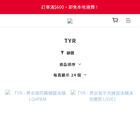
訂單滿$600，即免本地運費！
訂單滿$600，即免本地運費！
全新網店會員制度! 2%消費回贈! 買1蚊儲1分! 儲夠50分當1蚊!
訂單滿$600，即免本地運費！
TYR
篩選
商品排序
每頁顯示 24 個