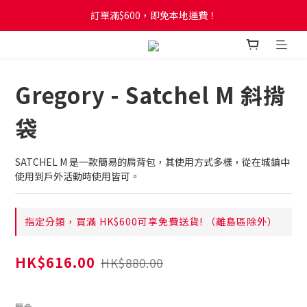
訂單滿$600，即免本地運費！
訂單滿$600，即免本地運費！
全新網店會員制度! 2%消費回贈! 買1蚊儲1分! 儲夠50分當1蚊!
訂單滿$600，即免本地運費！
Gregory - Satchel M 斜揹
袋
SATCHEL M 是一款簡易的肩背包，其使用方式多樣，從在城鎮中
使用到戶外活動時使用皆可。
指定分類，買滿 HK$600可享免費送貨! （離島區除外）
HK$616.00
HK$880.00
顏色