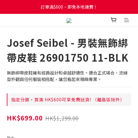
訂單滿$600，即免本地運費！
訂單滿$600，即免本地運費！
全新網店會員制度! 2%消費回贈! 買1蚊儲1分! 儲夠50分當1蚊!
訂單滿$600，即免本地運費！
Josef Seibel - 男裝無飾綁
帶皮鞋 26901750 11-BLK
無飾綁帶皮鞋擁有經典設計和卓越舒適性。適合正式場合，流線
型外觀與任何服裝相搭配，讓您看起來精緻專業。
指定分類，買滿 HK$600可享免費送貨! （離島區除外）
HK$699.00
HK$1,299.00
顏色