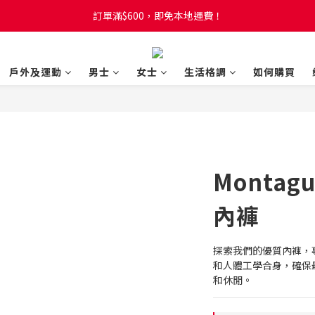
訂單滿$600，即免本地運費！
訂單滿$600，即免本地運費！
全新網店會員制度! 2%消費回贈! 買1蚊儲1分! 儲夠50分當1蚊!
戶外及運動
男士
女士
生活格調
如何購買
訂單滿$600，即免本地運費！
Montag
內褲
探索我們的優質內褲，
和人體工學合身，確保
和休閒。