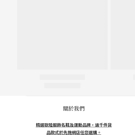
關於我們
精選歐陸服飾名鞋及運動品牌，過千件貨
品款式於先施網店任您選購。