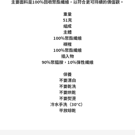
主要面料是100％回收聚酯纖維，以符合更可持續的價值觀。
重量
51克
組成
主體
100％聚酯纖維
襯裡
100％聚酯纖維
插入物
90％聚醯胺，10％彈性纖維
保養
不要漂白
不要乾洗
不要烘乾
不要熨燙
冷水手洗（30°C）
平放晾乾