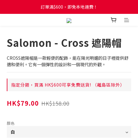
訂單滿$600，即免本地運費！
訂單滿$600，即免本地運費！
全新網店會員制度! 2%消費回贈! 買1蚊儲1分! 儲夠50分當1蚊!
訂單滿$600，即免本地運費！
Salomon - Cross 遮陽帽
CROSS遮陽帽是一款輕便的配飾，能在陽光明媚的日子裡提供舒
適和便利。它有一個彈性的設計和一個現代的外觀。
指定分類，買滿 HK$600可享免費送貨! （離島區除外）
HK$79.00
HK$158.00
顏色