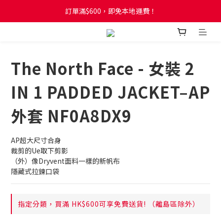
訂單滿$600，即免本地運費！
訂單滿$600，即免本地運費！
全新網店會員制度! 2%消費回贈! 買1蚊儲1分! 儲夠50分當1蚊!
訂單滿$600，即免本地運費！
The North Face - 女裝 2
IN 1 PADDED JACKET–AP
外套 NF0A8DX9
AP超大尺寸合身
裁剪的Ue取下剪影
（外）像Dryvent面料一樣的新帆布
隱藏式拉鍊口袋
指定分類，買滿 HK$600可享免費送貨! （離島區除外）