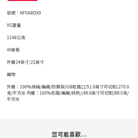
型號：NF0A8DX9
VG重量
1148公克
中後衛
外層24英寸/21英寸
織物
外層：100%滌綸/編織/防撕裂/GB乾風口/51.0英寸可切割/270.0
克/平方米 內層：100%尼龍/編織/純色//48.0英寸可切割/88.0克/
平方米
您可能喜歡...