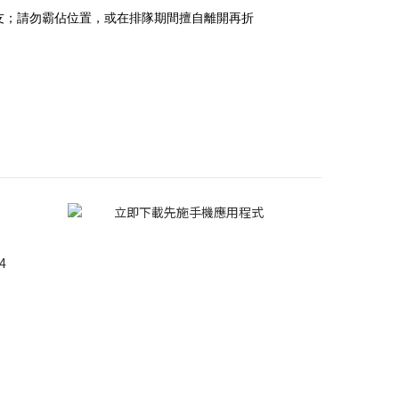
友；請勿霸佔位置，或在排隊期間擅自離開再折
4