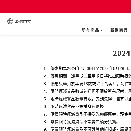
繁體中文
所有商品
新到商品
20
1.
優惠期為
2024
年
4
月
30
日至
2024
年
5
月
26
日
2.
優惠期間，逢星期二至星期日將推出限時瘋
3.
優惠只適用於年滿
18
歲或以上的客户，每位
4.
限時瘋減貨品數量包括但不限於所有尺吋、
5.
限時瘋減貨品數量有限，先到先得，售完即
6.
限時瘋減貨品不設試身及退換。
7.
購買限時瘋減貨品不接受先施優惠券、現金
8.
購買限時瘋減貨品不設會員積分獎賞。
9.
購買限時瘋減貨品不可與其他折扣或推廣優