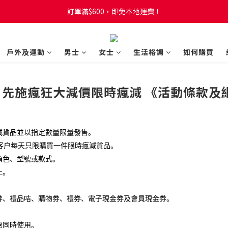
訂單滿$600，即免本地運費！
訂單滿$600，即免本地運費！
全新網店會員制度! 2%消費回贈! 買1蚊儲1分! 儲夠50分當1蚊!
戶外及運動
男士
女士
生活格調
如何購買
訂單滿$600，即免本地運費！
24 先施瘋狂大減價限時瘋減 《活動條款及
。
減貨品並以指定數量限量發售。
客户每天只限購買一件限時瘋減貨品。
顏色、型號或款式。
止。
券、禮品咭、購物券、禮券、電子現金券及會員現金券。
惠同時使用。