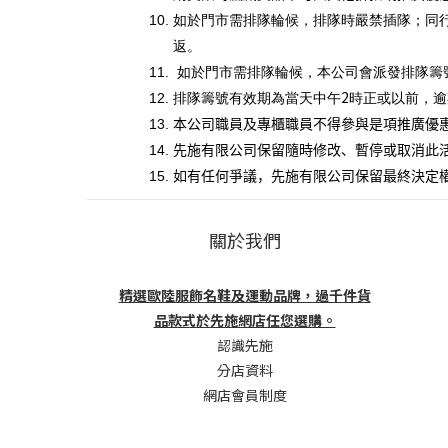
10.
如於門市需排隊輪候，排隊時嚴禁插隊；同
返。
11.
如於門市需排隊輪候，本公司會派發排隊籌
2
12.
排隊籌號有效期為當天中午
時正或以前，逾
13.
本公司職員及專櫃職員不得參與是項推廣優
14.
先施有限公司保留隨時修改、暫停或取消此
15.
如有任何爭議，先施有限公司保留最終決定
關於我們
精選歐陸服飾名鞋及運動品牌，過千件貨
品款式於先施網店任您選購。
認識先施
分店資料
網店會員制度