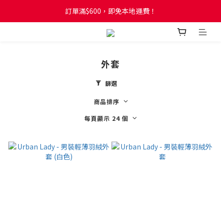
訂單滿$600，即免本地運費！
訂單滿$600，即免本地運費！
全新網店會員制度! 2%消費回贈! 買1蚊儲1分! 儲夠50分當1蚊!
訂單滿$600，即免本地運費！
外套
篩選
商品排序
每頁顯示 24 個