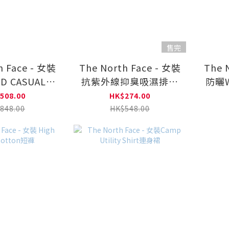
售完
h Face - 女裝
The North Face - 女裝
The 
D CASUAL
抗紫外線抑臭吸濕排汗
防曬W
TS 長褲
褲裙
508.00
HK$274.00
A8DWU
848.00
HK$548.00