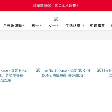
訂單滿$600，即免本地運費！
訂單滿$600，即免本地運費！
全新網店會員制度! 2%消費回贈! 買1蚊儲1分! 儲夠50分當1蚊!
戶外及運動
男士
女士
生活格調
如何購買
訂單滿$600，即免本地運費！