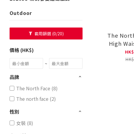
Outdoor
套用篩選
(0/20)
The Nort
High Wai
價格 (HK$)
HK$
HK$
~
品牌
The North Face (8)
The north face (2)
性別
女裝 (8)