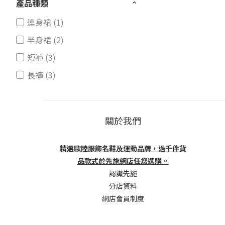
產品種類
連身裙 (1)
半身裙 (2)
短褲 (3)
長褲 (3)
關於我們
精選歐陸服飾名鞋及運動品牌，過千件貨
品款式於先施網店任您選購。
認識先施
分店資料
網店會員制度