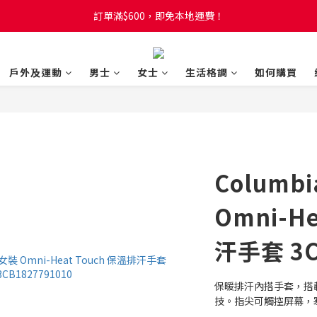
訂單滿$600，即免本地運費！
訂單滿$600，即免本地運費！
全新網店會員制度! 2%消費回贈! 買1蚊儲1分! 儲夠50分當1蚊!
戶外及運動
男士
女士
生活格調
如何購買
訂單滿$600，即免本地運費！
Columb
Omni-H
汗手套 3C
保暖排汗內搭手套，搭
技。指尖可觸控屏幕，