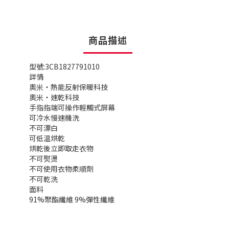
商品描述
型號:3CB1827791010
詳情
奧米・熱能反射保暖科技
奧米・速乾科技
手指指端可操作輕觸式屏幕
可冷水慢速機洗
不可漂白
可低温烘乾
烘乾後立即取走衣物
不可熨燙
不可使用衣物柔順劑
不可乾洗
面料
91%聚酯纖維 9%彈性纖維