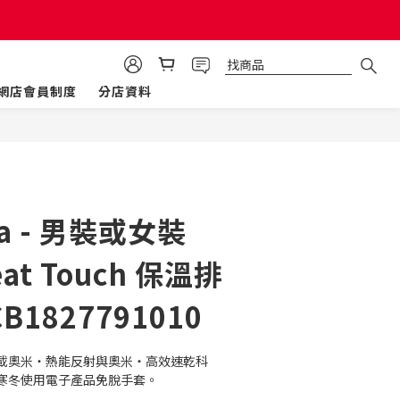
網店會員制度
分店資料
立即購買
ia - 男裝或女裝
eat Touch 保溫排
B1827791010
載奧米・熱能反射與奧米・高效速乾科
寒冬使用電子產品免脫手套。