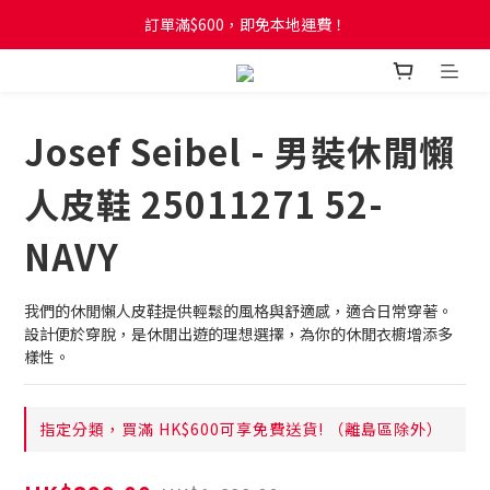
訂單滿$600，即免本地運費！
訂單滿$600，即免本地運費！
全新網店會員制度! 2%消費回贈! 買1蚊儲1分! 儲夠50分當1蚊!
訂單滿$600，即免本地運費！
Josef Seibel - 男裝休閒懶
人皮鞋 25011271 52-
NAVY
我們的休閒懶人皮鞋提供輕鬆的風格與舒適感，適合日常穿著。
設計便於穿脫，是休閒出遊的理想選擇，為你的休閒衣櫥增添多
樣性。
指定分類，買滿 HK$600可享免費送貨! （離島區除外）