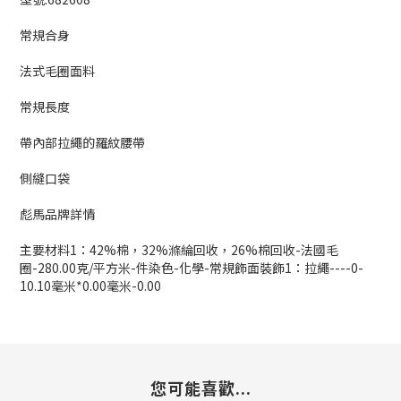
常規合身
法式毛圈面料
常規長度
帶內部拉繩的羅紋腰帶
側縫口袋
彪馬品牌詳情
主要材料1：42%棉，32%滌綸回收，26%棉回收-法國毛
圈-280.00克/平方米-件染色-化學-常規飾面裝飾1：拉繩----0-
10.10毫米*0.00毫米-0.00
您可能喜歡...