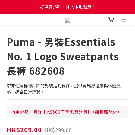
訂單滿$600，即免本地運費！
訂單滿$600，即免本地運費！
全新網店會員制度! 2%消費回贈! 買1蚊儲1分! 儲夠50分當1蚊!
訂單滿$600，即免本地運費！
Puma - 男裝Essentials
No. 1 Logo Sweatpants
長褲 682608
帶有低調標誌細節的男裝運動長褲，提供寬鬆舒適感與休閒風
格，適合日常穿著。
指定分類，買滿 HK$600可享免費送貨! （離島區除外）
HK$209.00
HK$299.00