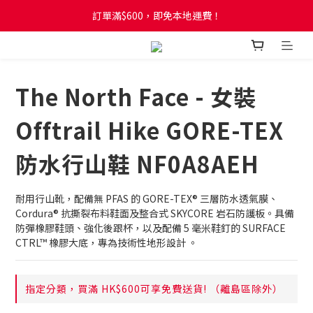
訂單滿$600，即免本地運費！
訂單滿$600，即免本地運費！
全新網店會員制度! 2%消費回贈! 買1蚊儲1分! 儲夠50分當1蚊!
訂單滿$600，即免本地運費！
The North Face - 女裝
Offtrail Hike GORE-TEX
防水行山鞋 NF0A8AEH
耐用行山靴，配備無 PFAS 的 GORE-TEX® 三層防水透氣膜、
Cordura® 抗撕裂布料鞋面及整合式 SKYCORE 岩石防護板。具備
防彈橡膠鞋頭、強化後跟杯，以及配備 5 毫米鞋釘的 SURFACE 
CTRL™ 橡膠大底，專為技術性地形設計 。
指定分類，買滿 HK$600可享免費送貨! （離島區除外）