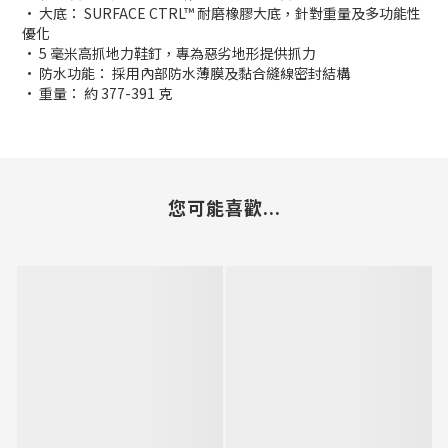
· 大底： SURFACE CTRL™ 耐磨橡膠大底，針對重量及多功能性
優化
· 5 毫米高抓地力鞋釘，專為惡劣地形提供抓力
· 防水功能： 採用內部防水薄膜及黏合縫線密封結構
· 重量： 約 377-391 克
您可能喜歡...