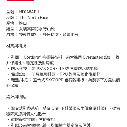
型號： NF0A8AEH
品牌： The North Face
產地： 進口
類型： 女裝高筒防水行山靴
風格： 技術性健行、多日探險、崎嶇地形
材質與科技：
· 鞋面： Cordura® 抗撕裂布料，前掌採用 Overlasted 設計，提
升保護性、穩定性及耐用度
· 防水科技： 無 PFAS GORE-TEX® 三層防水透氣膜
· 保護設計： 防彈橡膠鞋頭、TPU 飾層及強化後跟杯
· 鞋墊/中底： 整合式 SKYCORE 岩石防護板，為前掌下方提供額
外保護
設計與特點：
· 混合式鞋帶系統：結合 Ghillie 鞋帶環及兩個金屬鞋帶孔，提供
穩固支撐與個人化貼合
· 鞋跟設有拉環，方便穿脫
· 鞋跟及前掌橡膠包邊，增加橫向穩定性及保護