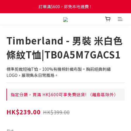
訂單滿$600，即免本地運費！
訂單滿$600，即免本地運費！
全新網店會員制度! 2%消費回贈! 買1蚊儲1分! 儲夠50分當1蚊!
訂單滿$600，即免本地運費！
Timberland - 男裝 米白色
條紋T恤|TB0A5M7GACS1
標準剪裁短袖T恤，100%有機棉針織布製。胸前經典刺繡
LOGO，展現雋永日常風格。
指定分類，買滿 HK$600可享免費送貨! （離島區除外）
HK$239.00
HK$399.00
尺寸