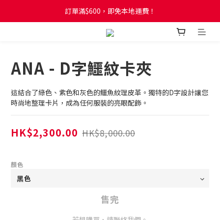
訂單滿$600，即免本地運費！
訂單滿$600，即免本地運費！
全新網店會員制度! 2%消費回贈! 買1蚊儲1分! 儲夠50分當1蚊!
訂單滿$600，即免本地運費！
ANA - D字鱷紋卡夾
這結合了綠色、紫色和灰色的鱷魚紋理皮革。獨特的D字設計讓您
時尚地整理卡片，成為任何服裝的亮眼配飾。
HK$2,300.00
HK$8,000.00
顏色
售完
若想購買，請聯絡我們。