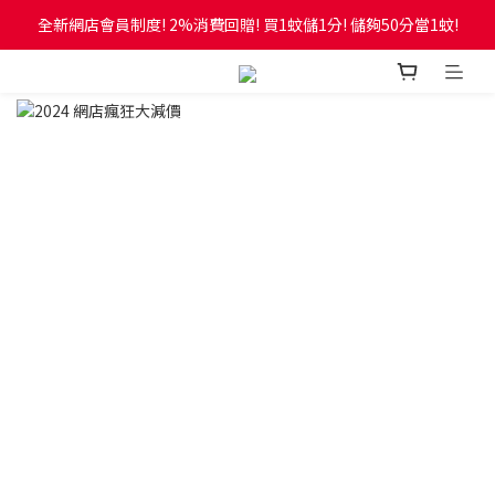
全新網店會員制度! 2%消費回贈! 買1蚊儲1分! 儲夠50分當1蚊!
訂單滿$600，即免本地運費！
訂單滿$600，即免本地運費！